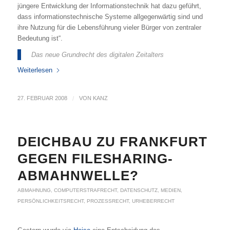
jüngere Entwicklung der Informationstechnik hat dazu geführt,
dass informationstechnische Systeme allgegenwärtig sind und
ihre Nutzung für die Lebensführung vieler Bürger von zentraler
Bedeutung ist“.
Das neue Grundrecht des digitalen Zeitalters
Weiterlesen
27. FEBRUAR 2008
/
VON
KANZ
DEICHBAU ZU FRANKFURT
GEGEN FILESHARING-
ABMAHNWELLE?
ABMAHNUNG
,
COMPUTERSTRAFRECHT
,
DATENSCHUTZ
,
MEDIEN
,
PERSÖNLICHKEITSRECHT
,
PROZESSRECHT
,
URHEBERRECHT