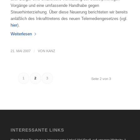
Vorgänge und eine umfassende Handhabe gegen
Steuerhinterziehung. Über diese Neuerung berichteten wir bereits
anläßlich des Inkrafttretens des neuen Telemediengesetzes (vgl.
hier
).
Weiterlesen
21. MAI 2007
/
VON
KANZ
1
2
3
Seite 2 von 3
INTERESSANTE LINKS