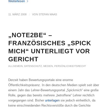
Weiterlesen
11. MÄRZ 2008
/
VON
STEFAN MAAS
„NOTE2BE“ –
FRANZÖSISCHES „SPICK
MICH“ UNTERLIEGT VOR
GERICHT
ALLGEMEIN
,
DATENSCHUTZ
,
MEDIEN
,
PERSÖNLICHKEITSRECHT
Derzeit haben Bewertungsportale eine enorme
Öffentlichkeitspräsenz. In den deutschen Medien spielt seit über
einem Jahr das Lehrer-Bewertungsportal „Spickmich“ eine große
Rolle, gegen das bereits mehrere „betroffene“ Lehrer rechtlich
vorgegangen sind. Bisher
unterlagen
sie jedoch einheitlich, da
keine einschneidenden Rechtsverstöße durch die Gerichte