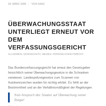
28. MÄRZ 2008
/
VON
KANZ
ÜBERWACHUNGSSTAAT
UNTERLIEGT ERNEUT VOR
DEM
VERFASSUNGSGERICHT
ALLGEMEIN
,
DATENSCHUTZ
,
MEDIEN
,
PERSÖNLICHKEITSRECHT
Das Bundesverfassungsgericht hat erneut den Gesetzgeber
hinsichtlich seiner Überwachungsgesetze in die Schranken
verwiesen. Landespolizeigesetze zum Scannen von
Autokennzeichen wurden für nichtig erklärt. Es fehlt an der
Bestimmtheit und an der Verhältnismäßigkeit der Regelungen.
Kein Anspruch des Staates auf Überwachung seiner
Bürger!