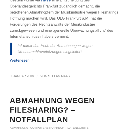
Gestern wurde via
Heise
eine Entscheidung des
Oberlandesgerichts Frankfurt zugänglich gemacht, die
betroffenen Abmahnopfern der Musikindustrie wegen Filesharings
Hoffnung machen wird. Das OLG Frankfurt a.M. hat die
Forderungen des Rechtsanwalts der Musikindustrie
zurückgewiesen und eine „generelle Überwachungspflicht“ des
Internetanschlussinhabers verneint.
Ist damit das Ende der Abmahnungen wegen
Urheberrechtsverletzungen eingeleitet?
Weiterlesen
9. JANUAR 2008
/
VON
STEFAN MAAS
ABMAHNUNG WEGEN
FILESHARING? –
NOTFALLPLAN
ABMAHNUNG
,
COMPUTERSTRAFRECHT
,
DATENSCHUTZ
,