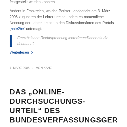
festgestellt werden konnten.
Anders in Frankreich, wo das Pariser Landgericht am 3. März
2008 zugunsten der Lehrer urteilte, indem es namentliche
Nennung der Lehrer, selbst in den Diskussionsforen des Portals
„
note2be
“ untersagte.
Französische Rechtsprechung lehrerfreundlicher als die
deutsche?
Weiterlesen
7. MÄRZ 2008
/
VON
KANZ
DAS „ONLINE-
DURCHSUCHUNGS-
URTEIL“ DES
BUNDESVERFASSUNGSGERIC