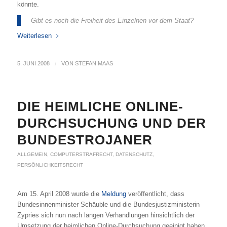
könnte.
Gibt es noch die Freiheit des Einzelnen vor dem Staat?
Weiterlesen
5. JUNI 2008
/
VON
STEFAN MAAS
DIE HEIMLICHE ONLINE-
DURCHSUCHUNG UND DER
BUNDESTROJANER
ALLGEMEIN
,
COMPUTERSTRAFRECHT
,
DATENSCHUTZ
,
PERSÖNLICHKEITSRECHT
Am 15. April 2008 wurde die
Meldung
veröffentlicht, dass
Bundesinnenminister Schäuble und die Bundesjustizministerin
Zypries sich nun nach langen Verhandlungen hinsichtlich der
Umsetzung der heimlichen Online-Durchsuchung geeinigt haben.