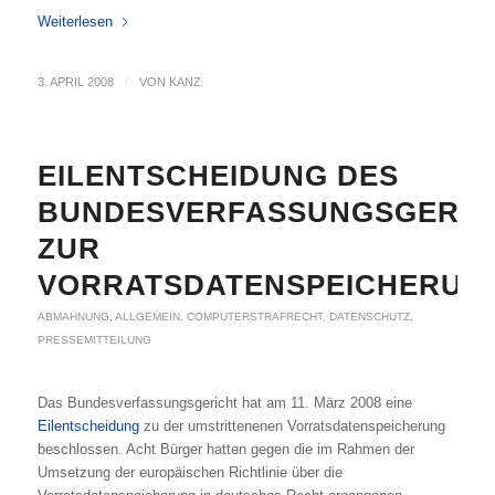
Weiterlesen
3. APRIL 2008
/
VON
KANZ
EILENTSCHEIDUNG DES
BUNDESVERFASSUNGSGERIC
ZUR
VORRATSDATENSPEICHERUN
ABMAHNUNG
,
ALLGEMEIN
,
COMPUTERSTRAFRECHT
,
DATENSCHUTZ
,
PRESSEMITTEILUNG
Das Bundesverfassungsgericht hat am 11. März 2008 eine
Eilentscheidung
zu der umstrittenenen Vorratsdatenspeicherung
beschlossen. Acht Bürger hatten gegen die im Rahmen der
Umsetzung der europäischen Richtlinie über die