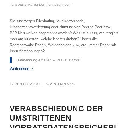
PERSÖNLICHKEITSRECHT
,
URHEBERRECHT
Sie sind wegen Filesharing, Musikdownloads,
Urheberrechtsverletzung oder Nutzung von Peer-to-Peer bzw.
P2P Netzwerken abgemahnt worden
? Was ist zu tun, wie reagiert
man am klügsten, welche Kosten drohen? Haben die
Rechtsanwälte Rasch, Waldenberger, kuw, etc. immer Recht mit
Ihren Abmahnungen?
Abmahnung erhalten – was ist zu tun?
Weiterlesen
17. DEZEMBER 2007
/
VON
STEFAN MAAS
VERABSCHIEDUNG DER
UMSTRITTENEN
VORRATSDATENSPEICHERUN