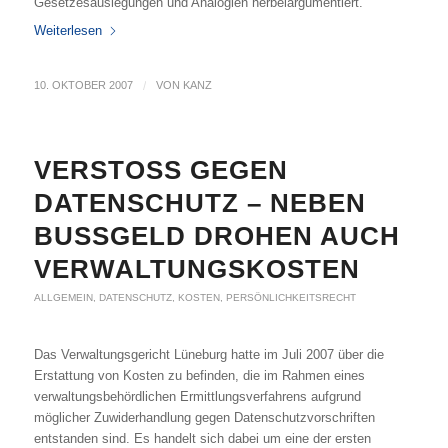
Gesetzesauslegungen und Analogien herbeiargumentiert.
Weiterlesen
10. OKTOBER 2007
/
VON
KANZ
VERSTOSS GEGEN D
ATENSCHUTZ – NEBEN B
USSGELD DROHEN AUCH VE
RWALTUNGSKOSTEN
ALLGEMEIN
,
DATENSCHUTZ
,
KOSTEN
,
PERSÖNLICHKEITSRECHT
Das Verwaltungsgericht Lüneburg hatte im Juli 2007 über die
Erstattung von Kosten zu befinden, die im Rahmen eines
verwaltungsbehördlichen Ermittlungsverfahrens aufgrund
möglicher Zuwiderhandlung gegen Datenschutzvorschriften
entstanden sind. Es handelt sich dabei um eine der ersten