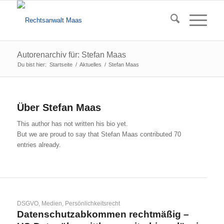
Autorenarchiv für: Stefan Maas
Du bist hier:
Startseite
/
Aktuelles
/
Stefan Maas
Über
Stefan Maas
This author has not written his bio yet.
But we are proud to say that
Stefan Maas
contributed 70
entries already.
DSGVO
,
Medien
,
Persönlichkeitsrecht
Datenschutzabkommen rechtmäßig –