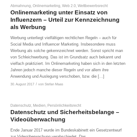
Abmahnung
,
Onlinemarketing
,
Web 2.0
,
Wettbewerbsrecht
Onlinemarketing unter Einsatz von
Influenzern – Urteil zur Kennzeichnung
als Werbung
Werbung unterliegt vielfältigen rechtlichen Regeln – auch für
Social Media und Influencer Marketing. Insbesondere muss
Werbung als solche gekennzeichnet werden. Sonst spricht man
von Schleichwerbung. Das ist im Grundsatz auch bekannt und
vielfach praktiziert. Im Onlinemarketing haben sich in den letzten
Jahren jedoch manche dieser Regeln und vor allem ihre
Anwendung und Auslegung verschoben, bzw. die […]
/
30. August 2017
von
Stefan Maas
Datenschutz
,
Medien
,
Persönlichkeitsrecht
Datenschutz und Sicherheitsbelange –
Videoüberwachung
Ende Januar 2017 wurde im Bundeskabinett ein Gesetzentwurf
zur Videoüberwachung verabschiedet. Das