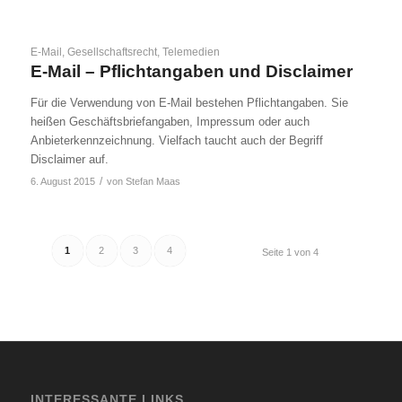
E-Mail
,
Gesellschaftsrecht
,
Telemedien
E-Mail – Pflichtangaben und Disclaimer
Für die Verwendung von E-Mail bestehen Pflichtangaben. Sie
heißen Geschäftsbriefangaben, Impressum oder auch
Anbieterkennzeichnung. Vielfach taucht auch der Begriff
Disclaimer auf.
/
6. August 2015
von
Stefan Maas
1
2
3
4
Seite 1 von 4
INTERESSANTE LINKS