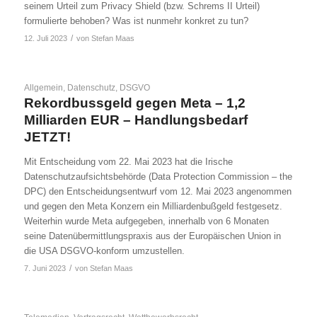
seinem Urteil zum Privacy Shield (bzw. Schrems II Urteil)
formulierte behoben? Was ist nunmehr konkret zu tun?
/
12. Juli 2023
von
Stefan Maas
Allgemein
,
Datenschutz
,
DSGVO
Rekordbussgeld gegen Meta – 1,2
Milliarden EUR – Handlungsbedarf
JETZT!
Mit Entscheidung vom 22. Mai 2023 hat die Irische
Datenschutzaufsichtsbehörde (Data Protection Commission – the
DPC) den Entscheidungsentwurf vom 12. Mai 2023 angenommen
und gegen den Meta Konzern ein Milliardenbußgeld festgesetz.
Weiterhin wurde Meta aufgegeben, innerhalb von 6 Monaten
seine Datenübermittlungspraxis aus der Europäischen Union in
die USA DSGVO-konform umzustellen.
/
7. Juni 2023
von
Stefan Maas