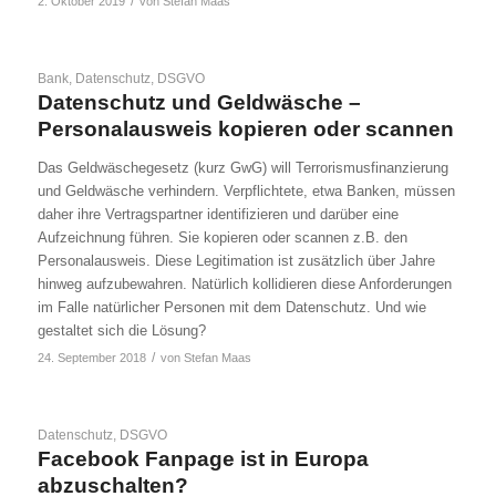
/
2. Oktober 2019
von
Stefan Maas
Bank
,
Datenschutz
,
DSGVO
Datenschutz und Geldwäsche –
Personalausweis kopieren oder scannen
Das Geldwäschegesetz (kurz GwG) will Terrorismusfinanzierung
und Geldwäsche verhindern. Verpflichtete, etwa Banken, müssen
daher ihre Vertragspartner identifizieren und darüber eine
Aufzeichnung führen. Sie kopieren oder scannen z.B. den
Personalausweis. Diese Legitimation ist zusätzlich über Jahre
hinweg aufzubewahren. Natürlich kollidieren diese Anforderungen
im Falle natürlicher Personen mit dem Datenschutz. Und wie
gestaltet sich die Lösung?
/
24. September 2018
von
Stefan Maas
Datenschutz
,
DSGVO
Facebook Fanpage ist in Europa
abzuschalten?