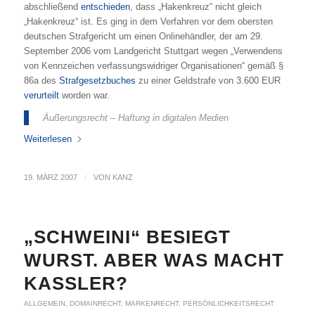
abschließend
entschieden
, dass „Hakenkreuz“ nicht gleich
„Hakenkreuz“ ist. Es ging in dem Verfahren vor dem obersten
deutschen Strafgericht um einen Onlinehändler, der am 29.
September 2006 vom Landgericht Stuttgart wegen „Verwendens
von Kennzeichen verfassungswidriger Organisationen“ gemäß §
86a des
Strafgesetzbuches
zu einer Geldstrafe von 3.600 EUR
verurteilt
worden war.
Äußerungsrecht – Haftung in digitalen Medien
Weiterlesen
19. MÄRZ 2007
/
VON
KANZ
„SCHWEINI“ BESIEGT
WURST. ABER WAS MACHT
KASSLER?
ALLGEMEIN
,
DOMAINRECHT
,
MARKENRECHT
,
PERSÖNLICHKEITSRECHT