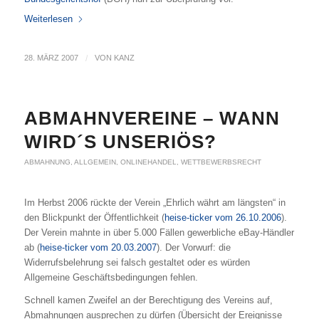
Weiterlesen
28. MÄRZ 2007
/
VON
KANZ
ABMAHNVEREINE – WANN
WIRD´S UNSERIÖS?
ABMAHNUNG
,
ALLGEMEIN
,
ONLINEHANDEL
,
WETTBEWERBSRECHT
Im Herbst 2006 rückte der Verein „Ehrlich währt am längsten“ in
den Blickpunkt der Öffentlichkeit (
heise-ticker vom 26.10.2006
).
Der Verein mahnte in über 5.000 Fällen gewerbliche eBay-Händler
ab (
heise-ticker vom 20.03.2007
). Der Vorwurf: die
Widerrufsbelehrung sei falsch gestaltet oder es würden
Allgemeine Geschäftsbedingungen fehlen.
Schnell kamen Zweifel an der Berechtigung des Vereins auf,
Abmahnungen ausprechen zu dürfen (Übersicht der Ereignisse