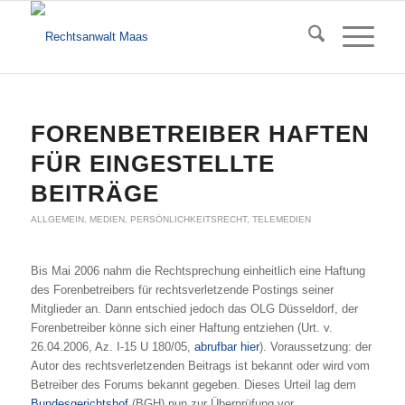
FORENBETREIBER HAFTEN
FÜR EINGESTELLTE
BEITRÄGE
ALLGEMEIN
,
MEDIEN
,
PERSÖNLICHKEITSRECHT
,
TELEMEDIEN
Bis Mai 2006 nahm die Rechtsprechung einheitlich eine Haftung
des Forenbetreibers für rechtsverletzende Postings seiner
Mitglieder an. Dann entschied jedoch das OLG Düsseldorf, der
Forenbetreiber könne sich einer Haftung entziehen (Urt. v.
26.04.2006, Az. I-15 U 180/05,
abrufbar hier
). Voraussetzung: der
Autor des rechtsverletzenden Beitrags ist bekannt oder wird vom
Betreiber des Forums bekannt gegeben. Dieses Urteil lag dem
Bundesgerichtshof
(BGH) nun zur Überprüfung vor.