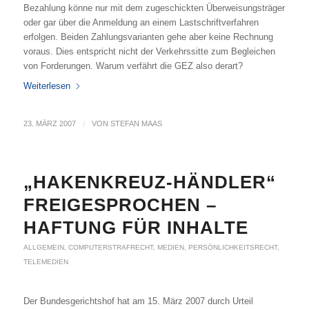
Bezahlung könne nur mit dem zugeschickten Überweisungsträger
oder gar über die Anmeldung an einem Lastschriftverfahren
erfolgen. Beiden Zahlungsvarianten gehe aber keine Rechnung
voraus. Dies entspricht nicht der Verkehrssitte zum Begleichen
von Forderungen. Warum verfährt die GEZ also derart?
Weiterlesen
23. MÄRZ 2007
/
VON
STEFAN MAAS
„HAKENKREUZ-HÄNDLER“
FREIGESPROCHEN –
HAFTUNG FÜR INHALTE
ALLGEMEIN
,
COMPUTERSTRAFRECHT
,
MEDIEN
,
PERSÖNLICHKEITSRECHT
,
TELEMEDIEN
Der Bundesgerichtshof hat am 15. März 2007 durch Urteil