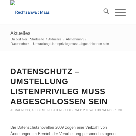
Aktuelles
Du bist hier:
Startseite
/
Aktuelles
/
Abmahnung
/
Datenschutz – Umstellung Listenprivileg muss abgeschlossen sein
DATENSCHUTZ –
UMSTELLUNG
LISTENPRIVILEG MUSS
ABGESCHLOSSEN SEIN
ABMAHNUNG
,
ALLGEMEIN
,
DATENSCHUTZ
,
WEB 2.0
,
WETTBEWERBSRECHT
Die Datenschutznovellen 2009 zogen eine Vielzahl von
Änderungen im Bereich der Verarbeitung personenbezogener