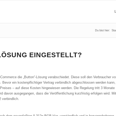
Du bist hier:
Sta
-LÖSUNG EINGESTELLT?
Commerce die „Button“-Lösung verabschiedet. Diese soll den Verbraucher vo
 Bevor ein kostenpflichtiger Vertrag verbindlich abgeschlossen werden kann,
Preises – auf diese Kosten hingewiesen werden. Die Regelung tritt 3 Monate
rd davon ausgegangen, dass die Veröffentlichung kurzfristig erfolgen wird. Mi
 verbindlich.
ach dem neugefaßten § 312g BGB klar, verständlich und in hervorgehobener