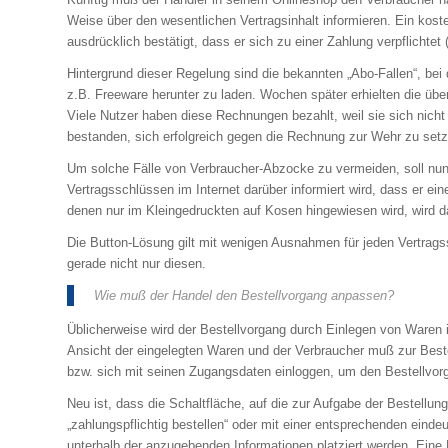
Weise über den wesentlichen Vertragsinhalt informieren. Ein ko
ausdrücklich bestätigt, dass er sich zu einer Zahlung verpflichtet
Hintergrund dieser Regelung sind die bekannten „Abo-Fallen“, bei 
z.B. Freeware herunter zu laden. Wochen später erhielten die 
Viele Nutzer haben diese Rechnungen bezahlt, weil sie sich nicht
bestanden, sich erfolgreich gegen die Rechnung zur Wehr zu setz
Um solche Fälle von Verbraucher-Abzocke zu vermeiden, soll nun
Vertragsschlüssen im Internet darüber informiert wird, dass er ein
denen nur im Kleingedruckten auf Kosen hingewiesen wird, wird d
Die Button-Lösung gilt mit wenigen Ausnahmen für jeden Vertrags
gerade nicht nur diesen.
Wie muß der Handel den Bestellvorgang anpassen?
Üblicherweise wird der Bestellvorgang durch Einlegen von Waren 
Ansicht der eingelegten Waren und der Verbraucher muß zur Beste
bzw. sich mit seinen Zugangsdaten einloggen, um den Bestellvor
Neu ist, dass die Schaltfläche, auf die zur Aufgabe der Bestellu
„zahlungspflichtig bestellen“ oder mit einer entsprechenden eind
unterhalb der anzugebenden Informationen platziert werden. Eine B