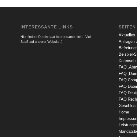
INTERESSANTE LINKS
SEITEN
Aktuelles
Hier findest Du ein paar interessante Links! Viel
Anfragen 
Spaß auf unserer Website :)
Befreiungs
Beispiel-S
Datenschu
FAQ „Abm
FAQ „Doma
FAQ Compu
FAQ Date
FAQ Desig
FAQ Recht
Geschloss
Home
Impressu
Leistunge
Mandatsb