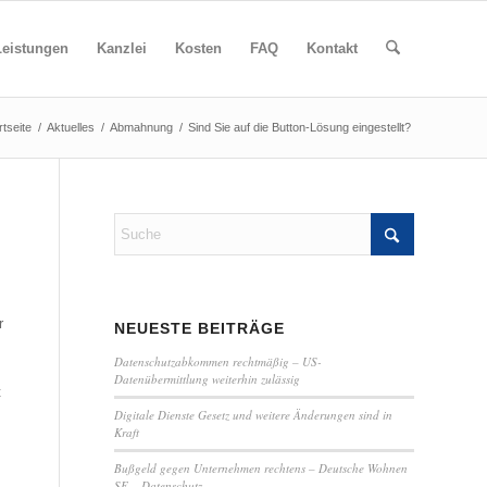
Leistungen
Kanzlei
Kosten
FAQ
Kontakt
rtseite
/
Aktuelles
/
Abmahnung
/
Sind Sie auf die Button-Lösung eingestellt?
r
NEUESTE BEITRÄGE
Datenschutzabkommen rechtmäßig – US-
Datenübermittlung weiterhin zulässig
t
Digitale Dienste Gesetz und weitere Änderungen sind in
Kraft
Bußgeld gegen Unternehmen rechtens – Deutsche Wohnen
SE – Datenschutz