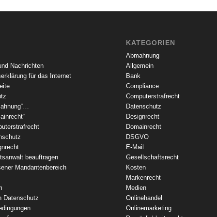
KATEGORIEN
Abmahnung
und Nachrichten
Allgemein
erklärung für das Internet
Bank
eite
Compliance
tz
Computerstrafrecht
ahnung“…
Datenschutz
inrecht“
Designrecht
terstrafrecht
Domainrecht
nschutz
DSGVO
nrecht
E-Mail
sanwalt beauftragen
Gesellschaftsrecht
ener Mandantenbereich
Kosten
Markenrecht
m
Medien
n Datenschutz
Onlinehandel
edingungen
Onlinemarketing