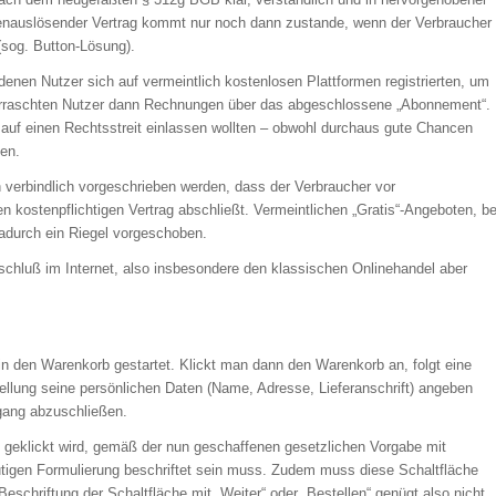
stenauslösender Vertrag kommt nur noch dann zustande, wenn der Verbraucher
 (sog. Button-Lösung).
denen Nutzer sich auf vermeintlich kostenlosen Plattformen registrierten, um
überraschten Nutzer dann Rechnungen über das abgeschlossene „Abonnement“.
 auf einen Rechtsstreit einlassen wollten – obwohl durchaus gute Chancen
en.
 verbindlich vorgeschrieben werden, dass der Verbraucher vor
en kostenpflichtigen Vertrag abschließt. Vermeintlichen „Gratis“-Angeboten, be
adurch ein Riegel vorgeschoben.
schluß im Internet, also insbesondere den klassischen Onlinehandel aber
in den Warenkorb gestartet. Klickt man dann den Warenkorb an, folgt eine
llung seine persönlichen Daten (Name, Adresse, Lieferanschrift) angeben
gang abzuschließen.
ng geklickt wird, gemäß der nun geschaffenen gesetzlichen Vorgabe mit
eutigen Formulierung beschriftet sein muss. Zudem muss diese Schaltfläche
eschriftung der Schaltfläche mit „Weiter“ oder „Bestellen“ genügt also nicht