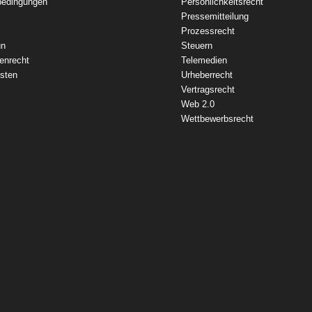
bedingungen
Persönlichkeitsrecht
Pressemitteilung
Prozessrecht
un
Steuern
enrecht
Telemedien
sten
Urheberrecht
Vertragsrecht
Web 2.0
Wettbewerbsrecht