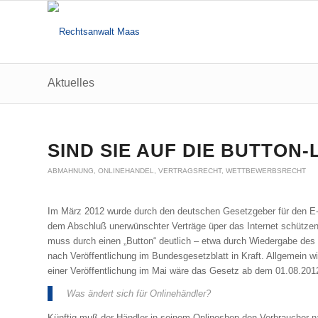
Aktuelles
sagt:
SIND SIE AUF DIE BUTTON
ABMAHNUNG
,
ONLINEHANDEL
,
VERTRAGSRECHT
,
WETTBEWERBSRECHT
Im März 2012 wurde durch den deutschen Gesetzgeber für den E-
dem Abschluß unerwünschter Verträge üper das Internet schützen.
muss durch einen „Button“ deutlich – etwa durch Wiedergabe des 
nach Veröffentlichung im Bundesgesetzblatt in Kraft. Allgemein wi
einer Veröffentlichung im Mai wäre das Gesetz ab dem 01.08.2012
Was ändert sich für Onlinehändler?
Künftig muß der Händler in seinem Onlineshop den Verbraucher n