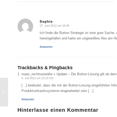
Sophie
27. Juni 2012 um 15:46
sagte:
Ich finde die Button Strategie ist eine gute Sache,
hereingefallen und hatte ein ungewolltes Abo am H
Antworten
Trackbacks & Pingbacks
maas_rechtsanwälte » Update – Die Button-Lösung gilt ab dem
6. Juli 2012 um 15:23 Uhr
[…] bedeutet, dass die mit der Button-Lösung eingeführten Infor
BGH bestätigt: Abweichung von
Produktverkaufssysteme eingearbeitet sein […]
Muster-Widerrufsbelehrung führt zur
Unwirks...
Antworten
Hinterlasse einen Kommentar