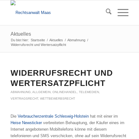
Aktuelles
Du bist hier:
Startseite
/
Aktuelles
/
Abmahnung
/
Widerrufsrecht und Wertersatzpflicht
sagt:
sagt:
WIDERRUFSRECHT UND
WERTERSATZPFLICHT
ABMAHNUNG
,
ALLGEMEIN
,
ONLINEHANDEL
,
TELEMEDIEN
,
VERTRAGSRECHT
,
WETTBEWERBSRECHT
Die
Verbraucherzentrale Schleswig-Holstein
hat mit einer im
Heise Newsticker
verbreiteten Behauptung, der Käufer eines im
Internet angebotenen Mobiltelefons könne mit diesem
telefonieren und SMS verschicken, ohne auf sein Widerrufsrecht