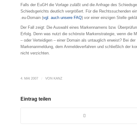
Falls der EuGH die Vorlage zuläßt und die Anfrage des Schiedsge
Schiedsgerichts deutlich vergrößert. Für die Rechtssuchenden ein
.eu-Domain (
vgl. auch unsere FAQ
) vor einer einzigen Stelle gek
Der Fall zeigt: Die Auswahl eines Markennamens bzw. Überprüfun
Erfolg. Denn was nutzt die schönste Markenstrategie, wenn die 
– oder Verteidigen – einer Domain als untauglich erweist? Bei der
Markenanmeldung, dem Anmeldeverfahren und schließlich der konkr
nicht verzichten.
4. MAI 2007
/
VON
KANZ
Eintrag teilen