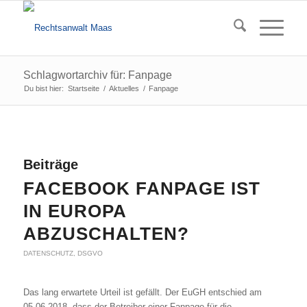
Schlagwortarchiv für: Fanpage
Du bist hier:
Startseite
/
Aktuelles
/
Fanpage
Beiträge
FACEBOOK FANPAGE IST
IN EUROPA
ABZUSCHALTEN?
DATENSCHUTZ
,
DSGVO
Das lang erwartete Urteil ist gefällt. Der EuGH entschied am
05.06.2018, dass der Betreiber einer Fanpage für die