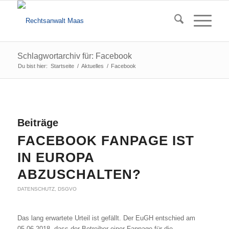
Schlagwortarchiv für: Facebook
Du bist hier:
Startseite
/
Aktuelles
/
Facebook
Beiträge
FACEBOOK FANPAGE IST
IN EUROPA
ABZUSCHALTEN?
DATENSCHUTZ
,
DSGVO
Das lang erwartete Urteil ist gefällt. Der EuGH entschied am
05.06.2018, dass der Betreiber einer Fanpage für die