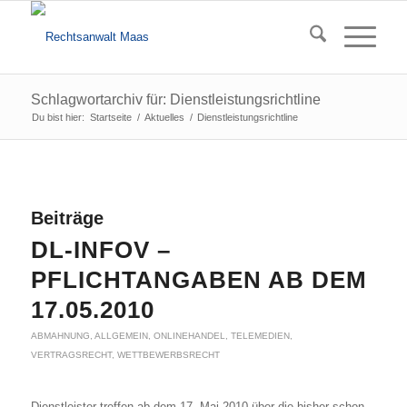
Schlagwortarchiv für: Dienstleistungsrichtline
Du bist hier:
Startseite
/
Aktuelles
/
Dienstleistungsrichtline
Beiträge
DL-INFOV –
PFLICHTANGABEN AB DEM
17.05.2010
ABMAHNUNG
,
ALLGEMEIN
,
ONLINEHANDEL
,
TELEMEDIEN
,
VERTRAGSRECHT
,
WETTBEWERBSRECHT
Dienstleister treffen ab dem 17. Mai 2010 über die bisher schon