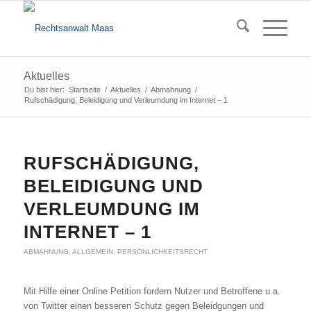
Aktuelles
Du bist hier:
Startseite
/
Aktuelles
/
Abmahnung
/
Rufschädigung, Beleidigung und Verleumdung im Internet – 1
RUFSCHÄDIGUNG,
BELEIDIGUNG UND
VERLEUMDUNG IM
INTERNET – 1
ABMAHNUNG
,
ALLGEMEIN
,
PERSÖNLICHKEITSRECHT
Mit Hilfe einer Online Petition fordern Nutzer und Betroffene u.a.
von Twitter einen besseren Schutz gegen Beleidgungen und