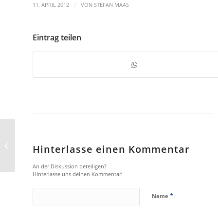
/
11. APRIL 2012
VON
STEFAN MAAS
Eintrag teilen
Pflichtangaben im Onlinehandel zum
Hinterlasse einen Kommentar
Energieverbrauch
An der Diskussion beteiligen?
Hinterlasse uns deinen Kommentar!
*
Name