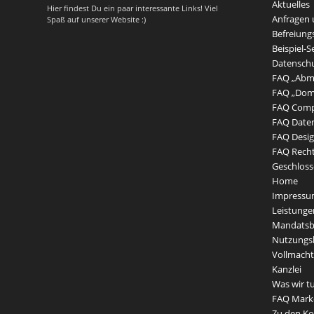
Aktuelles
Hier findest Du ein paar interessante Links! Viel
Anfragen 
Spaß auf unserer Website :)
Befreiungs
Beispiel-S
Datensch
FAQ „Ab
FAQ „Dom
FAQ Compu
FAQ Date
FAQ Desig
FAQ Recht
Geschlos
Home
Impress
Leistunge
Mandatsb
Nutzungs
Vollmacht
Kanzlei
Was wir t
FAQ Mark
Zu den Ko