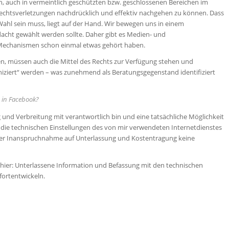
, auch in vermeintlich geschützten bzw. geschlossenen Bereichen im
Rechtsverletzungen nachdrücklich und effektiv nachgehen zu können. Dass
ahl sein muss, liegt auf der Hand. Wir bewegen uns in einem
cht gewählt werden sollte. Daher gibt es Medien- und
Mechanismen schon einmal etwas gehört haben.
ten, müssen auch die Mittel des Rechts zur Verfügung stehen und
ziert“ werden – was zunehmend als Beratungsgegenstand identifiziert
e in Facebook?
 und Verbreitung mit verantwortlich bin und eine tatsächliche Möglichkeit
r die technischen Einstellungen des von mir verwendeten Internetdienstes
einer Inanspruchnahme auf Unterlassung und Kostentragung keine
f hier: Unterlassene Information und Befassung mit den technischen
 fortentwickeln.