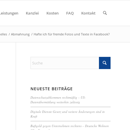
Leistungen
Kanzlei
Kosten
FAQ
Kontakt
elles
/
Abmahnung
/
Hafte ich für fremde Fotos und Texte in Facebook?
NEUESTE BEITRÄGE
Datenschutzabkommen rechtmäßig – US-
Datenübermittlung weiterhin zulässig
Digitale Dienste Gesetz und weitere Änderungen sind in
Kraft
Bußgeld gegen Unternehmen rechtens – Deutsche Wohnen