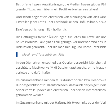
Betroffene fragen, Anwälte fragen, die Medien fragen, gibt es Fä
„senden“ bzw. auch über mein Profil verbreiten einstehen?
Und schon beginnt ein Austausch von Meinungen von „das kann do
Einstellen jener Fotos über Facebook keinen Einfluss habe, bis „
Eine Versachlichung hilft – hoffentlich.
Die Haftung für fremde Äußerungen, für Fotos, für Texte, die über
neues Problem. Fälle gibt es zur genüge, vor und während des Int
Diskussion gebracht, über die man mit Fug und Recht unterschi
Musik- und Tauschbörsen-Fälle
In den 90er Jahren entschied das Oberlandesgericht München, d
geschützte Musikwerke (Midi-Dateien) austausche, ohne hierzu
verletze und dafür hafte.
Im Zusammenhang mit den Musiktauschbörsen bzw. Peer-to-Peer
Bundesgerichtshof 2010 entschieden, dass auch derjenige für die
selber verteile, jedoch den Austausch über seinen Internetans
genommen werden.
Im Zusammenhang mit der Haftung für Hyperlinks oder der Verb