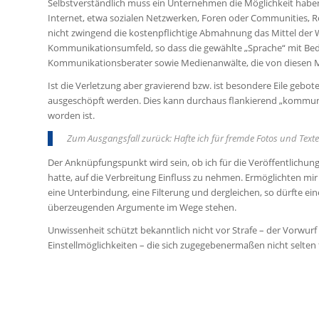
Selbstverständlich muss ein Unternehmen die Möglichkeit haben
Internet, etwa sozialen Netzwerken, Foren oder Communities, 
nicht zwingend die kostenpflichtige Abmahnung das Mittel der W
Kommunikationsumfeld, so dass die gewählte „Sprache“ mit Beda
Kommunikationsberater sowie Medienanwälte, die von diesen 
Ist die Verletzung aber gravierend bzw. ist besondere Eile gebo
ausgeschöpft werden. Dies kann durchaus flankierend „kommuni
worden ist.
Zum Ausgangsfall zurück: Hafte ich für fremde Fotos und Text
Der Anknüpfungspunkt wird sein, ob ich für die Veröffentlichung
hatte, auf die Verbreitung Einfluss zu nehmen. Ermöglichten mi
eine Unterbindung, eine Filterung und dergleichen, so dürfte 
überzeugenden Argumente im Wege stehen.
Unwissenheit schützt bekanntlich nicht vor Strafe – der Vorwur
Einstellmöglichkeiten – die sich zugegebenermaßen nicht selten