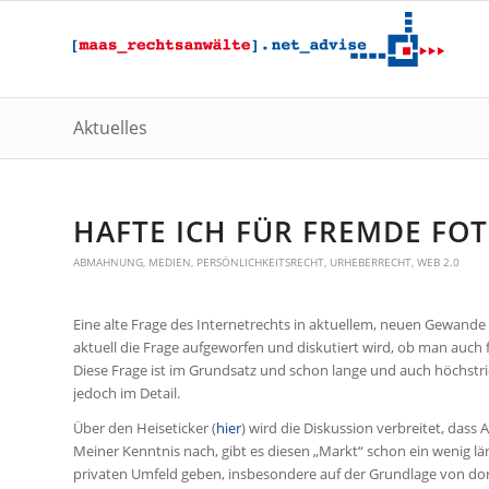
Aktuelles
HAFTE ICH FÜR FREMDE FOT
ABMAHNUNG
,
MEDIEN
,
PERSÖNLICHKEITSRECHT
,
URHEBERRECHT
,
WEB 2.0
Eine alte Frage des Internetrechts in aktuellem, neuen Gewande
aktuell die Frage aufgeworfen und diskutiert wird, ob man auch f
Diese Frage ist im Grundsatz und schon lange und auch höchstric
jedoch im Detail.
Über den Heiseticker (
hier
) wird die Diskussion verbreitet, da
Meiner Kenntnis nach, gibt es diesen „Markt“ schon ein wenig lä
privaten Umfeld geben, insbesondere auf der Grundlage von dort