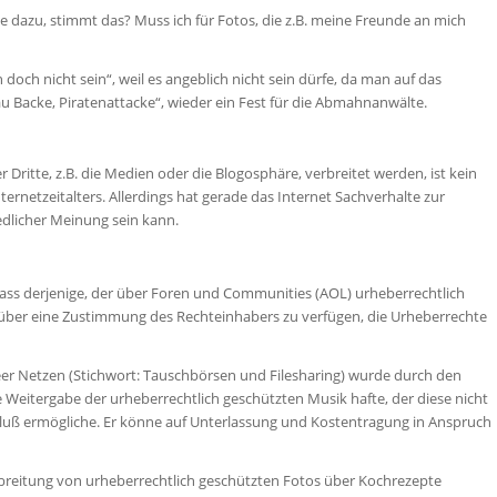
lle dazu, stimmt das? Muss ich für Fotos, die z.B. meine Freunde an mich
ch nicht sein“, weil es angeblich nicht sein dürfe, da man auf das
au Backe, Piratenattacke“, wieder ein Fest für die Abmahnanwälte.
 Dritte, z.B. die Medien oder die Blogosphäre, verbreitet werden, ist kein
ernetzeitalters. Allerdings hat gerade das Internet Sachverhalte zur
edlicher Meinung sein kann.
ass derjenige, der über Foren und Communities (AOL) urheberrechtlich
 über eine Zustimmung des Rechteinhabers zu verfügen, die Urheberrechte
 Netzen (Stichwort: Tauschbörsen und Filesharing) wurde durch den
 Weitergabe der urheberrechtlich geschützten Musik hafte, der diese nicht
chluß ermögliche. Er könne auf Unterlassung und Kostentragung in Anspruch
reitung von urheberrechtlich geschützten Fotos über Kochrezepte