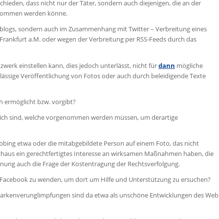
hieden, dass nicht nur der Täter, sondern auch diejenigen, die an der
genommen werden könne.
blogs, sondern auch im Zusammenhang mit Twitter – Verbreitung eines
 Frankfurt a.M. oder wegen der Verbreitung per RSS-Feeds durch das
tzwerk einstellen kann, dies jedoch unterlässt, nicht für
dann
mögliche
lässige Veröffentlichung von Fotos oder auch durch beleidigende Texte
ch ermöglicht bzw. vorgibt?
möglich sind, welche vorgenommen werden müssen, um derartige
obbing etwa oder die mitabgebildete Person auf einem Foto, das nicht
durchaus ein gerechtfertigtes Interesse an wirksamen Maßnahmen haben, die
nung auch die Frage der Kostentragung der Rechtsverfolgung.
h an Facebook zu wenden, um dort um Hilfe und Unterstützung zu ersuchen?
t? Markenverunglimpfungen sind da etwa als unschöne Entwicklungen des Web