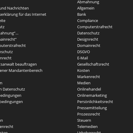
Abmahnung
und Nachrichten
Allgemein
erklärung für das Internet
Bank
eite
Compliance
utz
Computerstrafrecht
mahnung“…
Datenschutz
ainrecht“
Designrecht
terstrafrecht
Domainrecht
nschutz
DSGVO
nrecht
E-Mail
sanwalt beauftragen
Gesellschaftsrecht
sener Mandantenbereich
Kosten
Markenrecht
um
Medien
n Datenschutz
Onlinehandel
edingungen
Onlinemarketing
bedingungen
Persönlichkeitsrecht
Pressemitteilung
Prozessrecht
un
Steuern
enrecht
Telemedien
sten
Urheberrecht