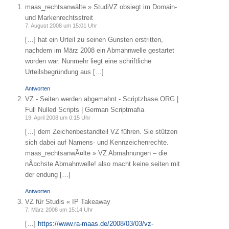
maas_rechtsanwälte » StudiVZ obsiegt im Domain-
und Markenrechtsstreit
7. August 2008 um 15:01 Uhr
[…] hat ein Urteil zu seinen Gunsten erstritten,
nachdem im März 2008 ein Abmahnwelle gestartet
worden war. Nunmehr liegt eine schriftliche
Urteilsbegründung aus […]
Antworten
VZ - Seiten werden abgemahnt - Scriptzbase.ORG |
Full Nulled Scripts | German Scriptmafia
19. April 2008 um 0:15 Uhr
[…] dem Zeichenbestandteil VZ führen. Sie stützen
sich dabei auf Namens- und Kennzeichenrechte.
maas_rechtsanwÃ¤lte » VZ Abmahnungen – die
nÃ¤chste Abmahnwelle! also macht keine seiten mit
der endung […]
Antworten
VZ für Studis « IP Takeaway
7. März 2008 um 15:14 Uhr
[…]
https://www.ra-maas.de/2008/03/03/vz-