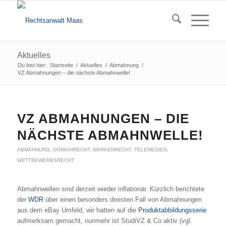
Aktuelles
Du bist hier:
Startseite
/
Aktuelles
/
Abmahnung
/
VZ Abmahnungen – die nächste Abmahnwelle!
sagt:
sagt:
sagt:
sagt:
sagt:
sagt:
VZ ABMAHNUNGEN – DIE
NÄCHSTE ABMAHNWELLE!
ABMAHNUNG
,
DOMAINRECHT
,
MARKENRECHT
,
TELEMEDIEN
,
WETTBEWERBSRECHT
Abmahnwellen sind derzeit wieder inflationär. Kürzlich berichtete
der
WDR
über einen besonders dreisten Fall von Abmahnungen
aus dem eBay Umfeld, wir hatten auf die
Produktabbildungsserie
aufmerksam gemacht, nunmehr ist StudiVZ & Co aktiv (vgl.